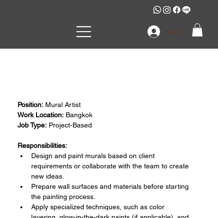
Log In
Farg Design Studio
Mural Artist
On site / start 1,000 b. per day
Position:
 Mural Artist
Work Location:
 Bangkok
Job Type:
 Project-Based
Responsibilities:
Design and paint murals based on client 
requirements or collaborate with the team to create 
new ideas.
Prepare wall surfaces and materials before starting 
the painting process.
Apply specialized techniques, such as color 
layering, glow-in-the-dark paints (if applicable), and 